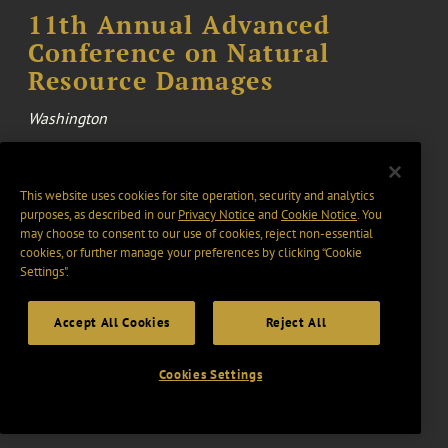
11th Annual Advanced
Conference on Natural
Resource Damages
Washington
October 13, 2026
EVENT
This website uses cookies for site operation, security and analytics
Bisnow South FL Industrial
purposes, as described in our
Privacy Notice
and
Cookie Notice
. You
& Manufacturing Event
may choose to consent to our use of cookies, reject non-essential
cookies, or further manage your preferences by clicking “Cookie
Settings".
28 September 2026 - 1 October 2026
EVENT
Accept All Cookies
Reject All
Enhesa Regulatory Summit
North America 2026
Cookies Settings
Alexandria, United States