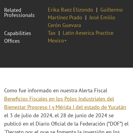
Erika Baez Elizondo
Guillermo
Related
Professionals
Martínez Prado
José Emilio
Cerón Guevara
Tax
Latin America Practice
Capabilities
Mexico+
Offices
Como fue informado en nuestra Alerta Fiscal
Beneficios Fiscales en los Polos Industriales del
Bienestar Progreso I y Mérida I del estado de Yucatán
el 3 de julio de 2024, el 28 de junio de 2024 se
publicó en el Diario Oficial de la Federación (“DOF”) el
"Decreto por el que se fomenta la inversión en los