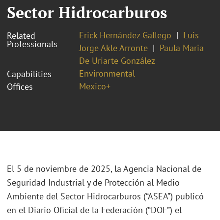
Sector Hidrocarburos
Erick Hernández Gallego
Luis
Related
Professionals
Jorge Akle Arronte
Paula Maria
De Uriarte González
Environmental
Capabilities
Mexico+
Offices
El 5 de noviembre de 2025, la Agencia Nacional de
Seguridad Industrial y de Protección al Medio
Ambiente del Sector Hidrocarburos (“ASEA”) publicó
en el Diario Oficial de la Federación (“DOF”) el