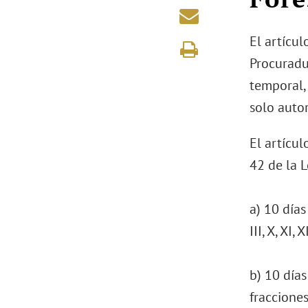
El artícul
Procuradu
temporal, 
solo autor
El artícul
42 de la L
a) 10 días
III, X, XI, X
b) 10 días
fracciones 