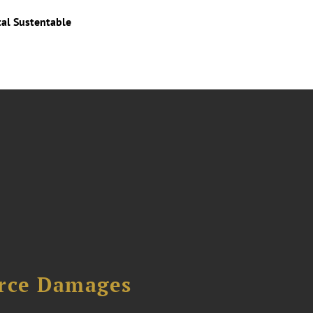
tal Sustentable
urce Damages