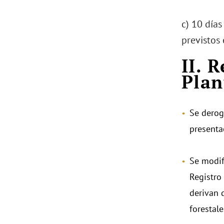
c) 10 días
previstos en
II. 
Plan
Se derog
presenta
Se modif
Registro
derivan 
forestale