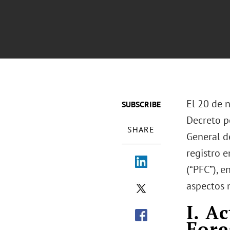
El 20 de n
SUBSCRIBE
Decreto p
SHARE
General de
registro e
(“PFC”), e
aspectos 
I. A
Fore