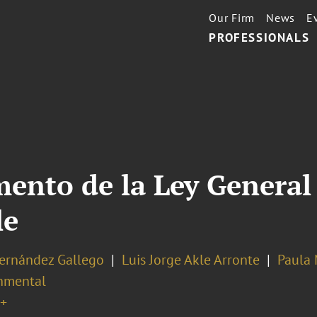
Our Firm
News
E
PROFESSIONALS
ento de la Ley General
le
Hernández Gallego
Luis Jorge Akle Arronte
Paula 
nmental
+