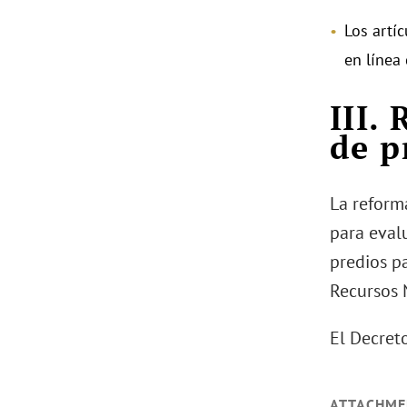
Los artí
en línea 
III.
de p
La reform
para eval
predios p
Recursos 
El Decreto
ATTACHME