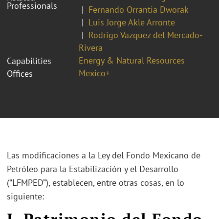
Professionals
Fernando Orrantia Dworak
Luis Jorge Akle Arronte
Rodrigo Vazquez del Mercado-
Rivera
Energy & Natural Resources
Capabilities
Mexico+
Offices
Las modificaciones a la Ley del Fondo Mexicano de
Petróleo para la Estabilización y el Desarrollo
(“LFMPED”), establecen, entre otras cosas, en lo
siguiente:
I. Patrimonio del Fondo