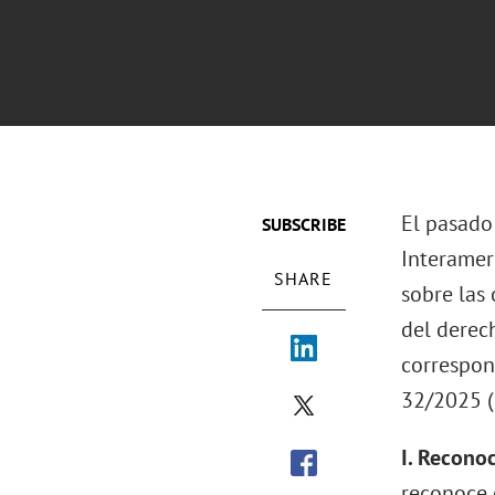
El pasado
SUBSCRIBE
Interamer
SHARE
sobre las
del derec
correspond
32/2025 (
I. Recono
reconoce 