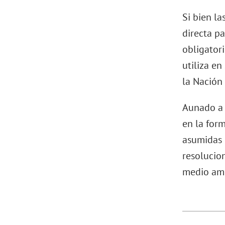
Si bien la
directa p
obligatori
utiliza en
la Nación
Aunado a 
en la for
asumidas 
resolucion
medio am