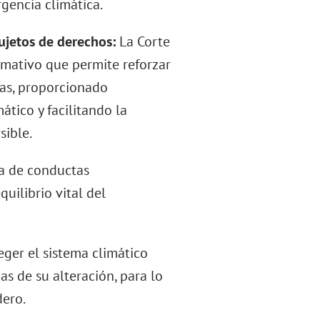
gencia climática.
ujetos de derechos:
La Corte
rmativo que permite reforzar
mas, proporcionado
mático y facilitando la
sible.
va de conductas
uilibrio vital del
ger el sistema climático
s de su alteración, para lo
dero.