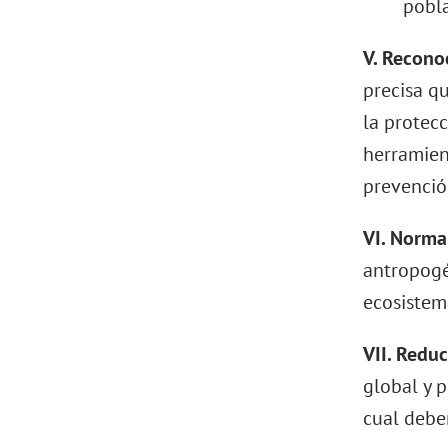
pobla
V. Recono
precisa q
la protec
herramient
prevenció
VI. Norm
antropogén
ecosistem
VII. Reduc
global y 
cual debe