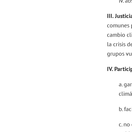
iv. a
III. Justi
comunes p
cambio cl
la crisis 
grupos vu
IV. Partic
a. ga
climá
b. fa
c. no