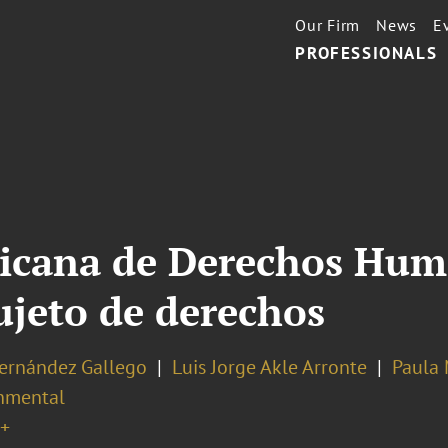
Our Firm
News
E
PROFESSIONALS
ricana de Derechos Hum
ujeto de derechos
Hernández Gallego
Luis Jorge Akle Arronte
Paula 
nmental
+