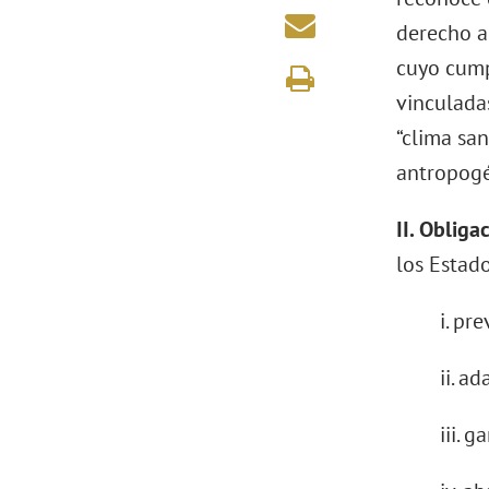
derecho a
cuyo cump
vinculadas
“clima san
antropogé
II. Obliga
los Estad
i. pr
ii. a
iii. 