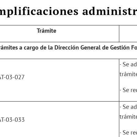
implificaciones administ
Trámite
rámites a cargo de la Dirección General de Gestión F
· Se a
trámit
T-03-027
· Se r
· Se a
trámit
T-03-033
· Se r