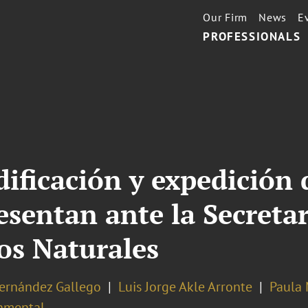
Our Firm
News
E
PROFESSIONALS
ificación y expedición 
esentan ante la Secreta
os Naturales
Hernández Gallego
Luis Jorge Akle Arronte
Paula 
nmental