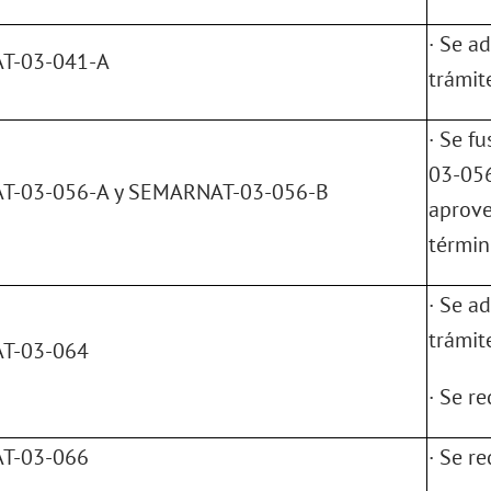
· Se a
T-03-041-A
trámit
· Se f
03-056
-03-056-A y SEMARNAT-03-056-B
aprove
términ
· Se a
trámit
T-03-064
· Se r
T-03-066
· Se r