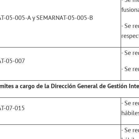
fusion
-05-005-A y SEMARNAT-05-005-B
· Se re
respec
· Se r
T-05-007
· Se r
mites a cargo de la Dirección General de Gestión Int
· Se r
T-07-015
hábiles
· Se r