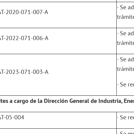
· Se a
T-2020-071-007-A
trámit
· Se a
T-2022-071-006-A
trámit
· Se a
trámit
T-2023-071-003-A
· Se r
tes a cargo de la Dirección General de Industria, Ene
T-05-004
· Se r
· Se m