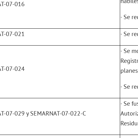
hábiles
T-07-016
· Se r
T-07-021
· Se r
· Se m
Regist
T-07-024
planes
· Se r
· Se f
-07-029 y SEMARNAT-07-022-C
Autori
Residu