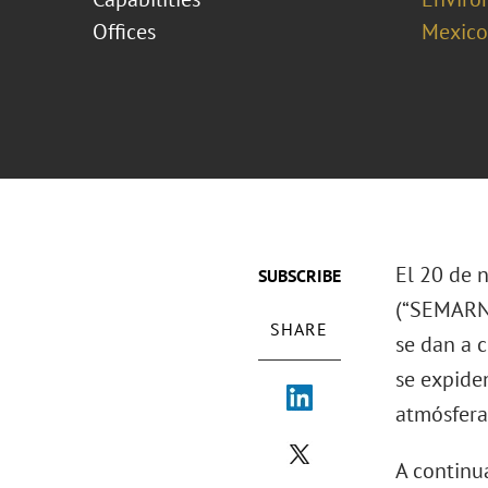
Offices
Mexico
El 20 de 
SUBSCRIBE
(“SEMARNA
SHARE
se dan a 
se expide
atmósfera,
A continu