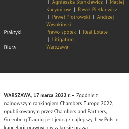
Agnieszka Stankiewicz
Maciej
Kacymirow
Paweł Pietkiewicz
Paweł Piotrowski
Andrzej
Wysokiński
Prawo spółek
Real Estate
Praktyki
Litigation
Warszawa~
Biura
WARSZAWA
,
17 marca 2022 r. –
Zgodnie z
najnowszym rankingiem Chambers Europe 2022,
opublikowanym przez Chambers and Partners,
Greenberg Traurig jest jedną z najlepszych w Polsce
kancelarii prawnych w zakresie prawa