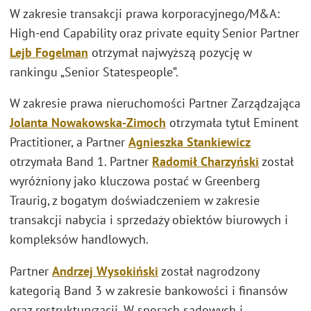
W zakresie transakcji prawa korporacyjnego/M&A:
High-end Capability oraz private equity Senior Partner
Lejb Fogelman
otrzymał najwyższą pozycję w
rankingu „Senior Statespeople”.
W zakresie prawa nieruchomości Partner Zarządzająca
Jolanta Nowakowska-Zimoch
otrzymała tytuł Eminent
Practitioner, a Partner
Agnieszka Stankiewicz
otrzymała Band 1. Partner
Radomił Charzyński
został
wyróżniony jako kluczowa postać w Greenberg
Traurig, z bogatym doświadczeniem w zakresie
transakcji nabycia i sprzedaży obiektów biurowych i
kompleksów handlowych.
Partner
Andrzej Wysokiński
został nagrodzony
kategorią Band 3 w zakresie bankowości i finansów
oraz restrukturyzacji. W sporach sądowych i