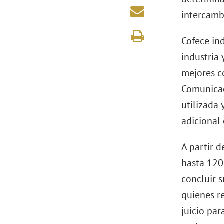
intercamb
Cofece in
industria 
mejores c
Comunicac
utilizada
adicional
A partir d
hasta 120
concluir s
quienes r
juicio par