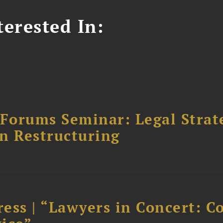
erested In:
orums Seminar: Legal Strateg
n Restructuring
ess | “Lawyers in Concert: C