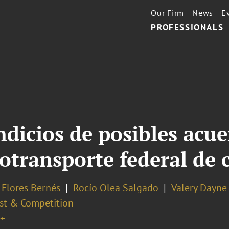
Our Firm
News
E
PROFESSIONALS
dicios de posibles acue
otransporte federal de 
 Flores Bernés
Rocío Olea Salgado
Valery Dayne
ust & Competition
+