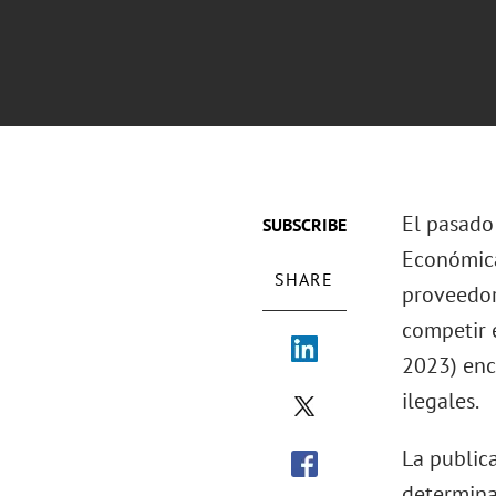
El pasado
SUBSCRIBE
Económica
SHARE
proveedor
competir e
2023) enc
ilegales.
La publica
determinac