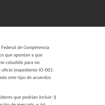
ón Federal de Competencia
ios que apuntan a que
rse coludido para no
e oficio (expediente IO-002-
rado este tipo de acuerdos
dores que podrían incluir: i)
ación de mercado, e, iv)