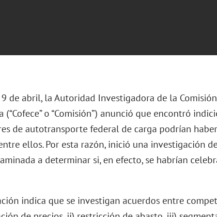
 9 de abril, la Autoridad Investigadora de la Comisi
 (“Cofece” o “Comisión”) anunció que encontró indic
es de autotransporte federal de carga podrían habe
ntre ellos. Por esta razón, inició una investigación d
aminada a determinar si, en efecto, se habrían celeb
ción indica que se investigan acuerdos entre competi
ión de precios, ii) restricción de abasto, iii) segment