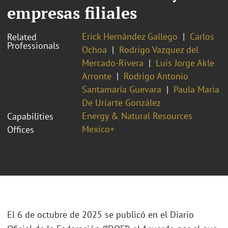
empresas filiales
Erick Hernández Gallego
Carlos
Related
Professionals
Ochoa
Rodrigo Vazquez del
Mercado-Rivera
Luis Jorge Akle
Arronte
Rodrigo Antonio
Santamaría Guevara
Paula Maria
De Uriarte González
Energy & Natural Resources
Capabilities
Mexico+
Offices
El 6 de octubre de 2025 se publicó en el Diario