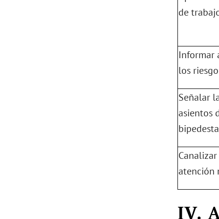
de trabaj
Informar 
los riesg
Señalar l
asientos 
bipedesta
Canalizar
atención 
IV. 