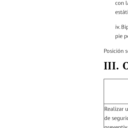
con l
estát
iv. B
pie p
Posición 
III.
Realizar 
de seguri
preventiv