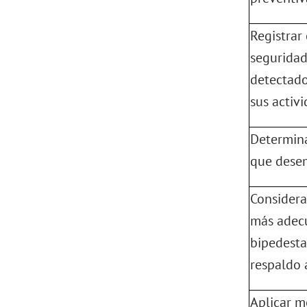
Registrar
seguridad
detectad
sus activ
Determina
que desem
Considerar
más adecu
bipedestac
respaldo 
Aplicar m