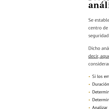
anál
Se establ
centro de 
seguridad 
Dicho anál
decir, aq
considera
Si los e
Duración
Determin
Determina
Analizar 