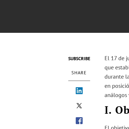
El 17 de j
SUBSCRIBE
que establ
SHARE
durante l
en posició
análogos y
I. O
El objetiv