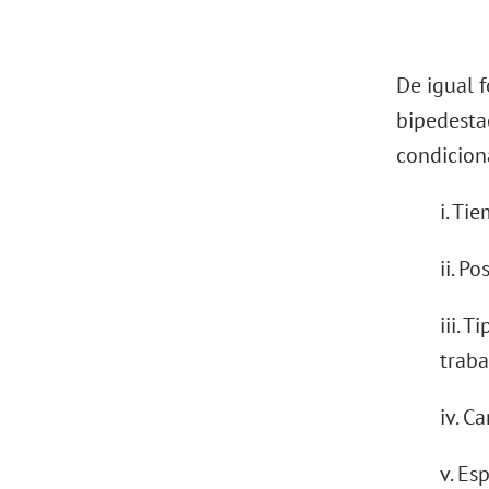
De igual 
bipedestac
condicion
i. Ti
ii. P
iii. 
traba
iv. C
v. Es