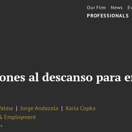
Our Firm
News
E
PROFESSIONALS
ciones al descanso para
Palma
Jorge Andazola
Karla Copka
& Employment
+