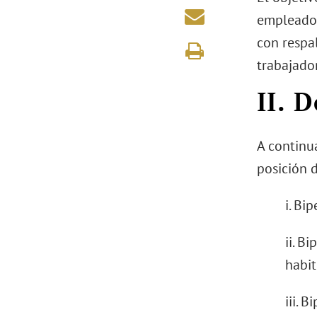
empleador
con respa
trabajado
II. 
A continua
posición d
i. Bi
ii. B
habi
iii. 