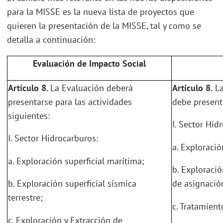
para la MISSE es la nueva lista de proyectos que
quieren la presentación de la MISSE, tal y como se
detalla a continuación:
Evaluación de Impacto Social
Artículo 8.
La Evaluación deberá
Artículo 8.
La
presentarse para las actividades
debe presenta
siguientes:
I. Sector Hid
I. Sector Hidrocarburos:
a. Exploració
a. Exploración superficial marítima;
b. Exploració
b. Exploración superficial sísmica
de asignació
terrestre;
c. Tratamient
c. Exploración y Extracción de