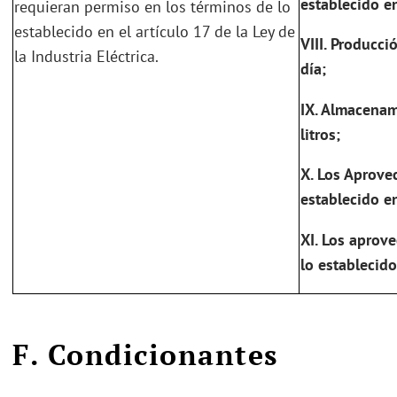
establecido en
requieran permiso en los términos de lo
establecido en el artículo 17 de la Ley de
VIII.
Producció
la Industria Eléctrica.
día;
IX.
Almacenami
litros;
X.
Los Aprove
establecido en
XI.
Los aprove
lo establecido
F. Condicionantes