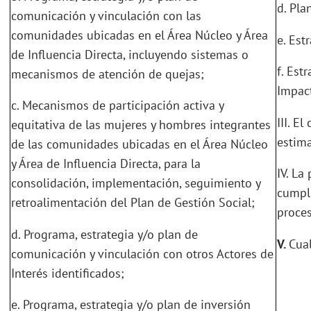
d. Pla
comunicación y vinculación con las
comunidades ubicadas en el Área Núcleo y Área
e. Est
de Influencia Directa, incluyendo sistemas o
f. Est
mecanismos de atención de quejas;
Impact
c. Mecanismos de participación activa y
III. E
equitativa de las mujeres y hombres integrantes
estima
de las comunidades ubicadas en el Área Núcleo
y Área de Influencia Directa, para la
IV. La
consolidación, implementación, seguimiento y
cumpl
retroalimentación del Plan de Gestión Social;
proces
d. Programa, estrategia y/o plan de
V.
Cual
comunicación y vinculación con otros Actores de
Interés identificados;
e. Programa, estrategia y/o plan de inversión