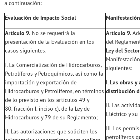
a continuación:
Evaluación de Impacto Social
Manifestación
Artículo 9.
No se requerirá la
Artículo 9.
Ade
presentación de la Evaluación en los
del Reglament
casos siguientes:
Ley del Secto
Manifestación
I. La Comercialización de Hidrocarburos,
siguientes:
Petrolíferos y Petroquímicos, así como la
importación y exportación de
I.
Las obras y 
Hidrocarburos y Petrolíferos, en términos
distribución d
de lo previsto en los artículos 49 y
II. Las activi
80, fracción I, inciso c), de la Ley de
Eléctrico y s
Hidrocarburos y 79 de su Reglamento;
III. Los perm
II. Las autorizaciones que soliciten los
petrolíferos 