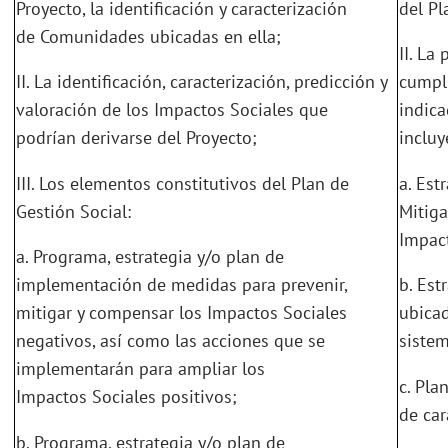
Proyecto, la identificación y caracterización
del Pl
de Comunidades ubicadas en ella;
II. La
II. La identificación, caracterización, predicción y
cumpl
valoración de los Impactos Sociales que
indica
podrían derivarse del Proyecto;
incluy
III. Los elementos constitutivos del Plan de
a. Est
Gestión Social:
Mitig
Impact
a. Programa, estrategia y/o plan de
implementación de medidas para prevenir,
b. Est
mitigar y compensar los Impactos Sociales
ubicad
negativos, así como las acciones que se
siste
implementarán para ampliar los
c. Pla
Impactos Sociales positivos;
de car
b. Programa, estrategia y/o plan de