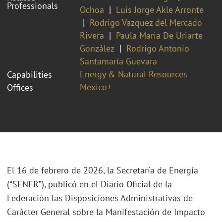
Professionals
Ochoa
Luis Jorge Akle Arronte
Rodrigo Vazquez del Mercado-
Rivera
Paula Maria De Uriarte
González
Rodrigo Antonio
Santamaría Guevara
Energy & Natural Resources
Capabilities
Mexico+
Offices
El 16 de febrero de 2026, la Secretaría de Energía
(“SENER”), publicó en el Diario Oficial de la
Federación las Disposiciones Administrativas de
Carácter General sobre la Manifestación de Impacto