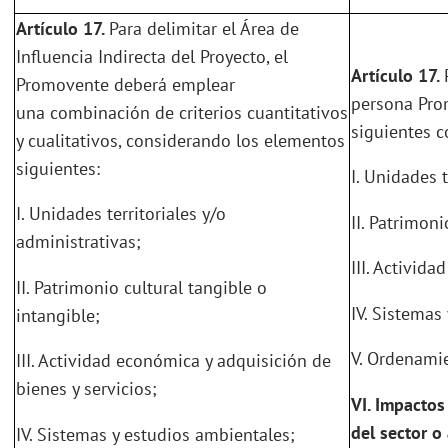
Artículo 17.
Para delimitar el Área de
Influencia Indirecta del Proyecto, el
Artículo 17.
Promovente deberá emplear
persona Pro
una combinación de criterios cuantitativos
siguientes c
y cualitativos, considerando los elementos
siguientes:
I. Unidades t
I. Unidades territoriales y/o
II. Patrimoni
administrativas;
III. Activid
II. Patrimonio cultural tangible o
IV. Sistemas
intangible;
V. Ordenamie
III. Actividad económica y adquisición de
bienes y servicios;
VI.
Impactos 
del sector o
IV. Sistemas y estudios ambientales;