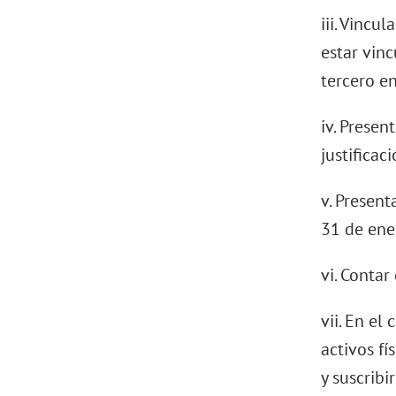
iii. Vinc
estar vin
tercero e
iv. Presen
justificac
v. Present
31 de ene
vi. Conta
vii. En el
activos f
y suscribi