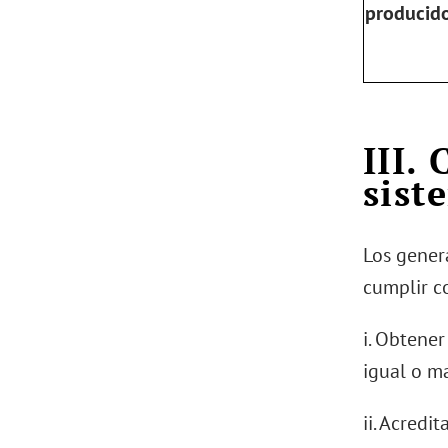
producido
III.
sist
Los gener
cumplir co
i. Obtene
igual o m
ii. Acredi