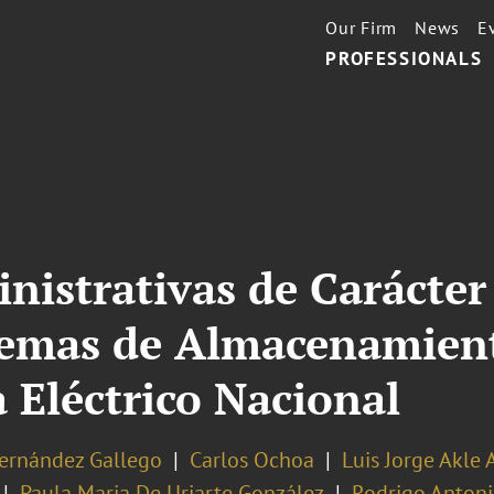
Our Firm
News
E
PROFESSIONALS
nistrativas de Carácter
stemas de Almacenamien
a Eléctrico Nacional
Hernández Gallego
Carlos Ochoa
Luis Jorge Akle 
Paula Maria De Uriarte González
Rodrigo Anton