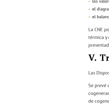
los valo
el diagr
el balan
La CNE po
térmica y 
presentad
V. T
Las Dispos
Se prevé q
cogenerac
de cogene