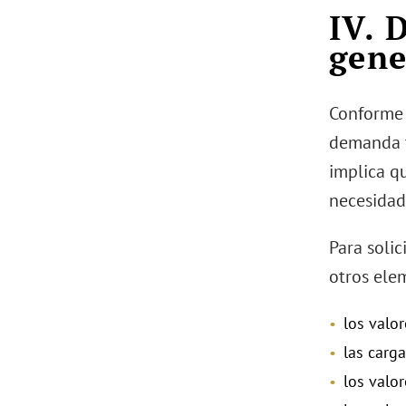
IV. 
gene
Conforme 
demanda t
implica q
necesidad
Para solic
otros ele
los valo
las carg
los valo