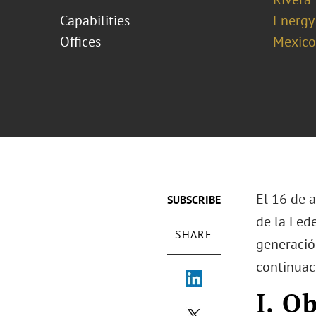
Capabilities
Energy
Offices
Mexico
El 16 de a
SUBSCRIBE
de la Fede
SHARE
generación
continuac
I. O