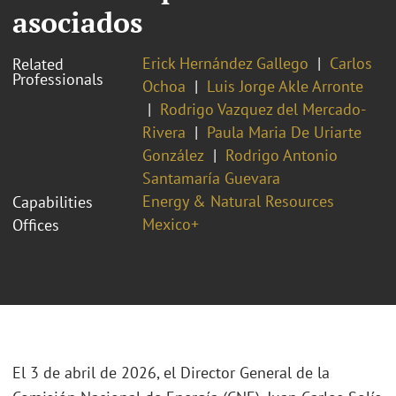
asociados
Erick Hernández Gallego
Carlos
Related
Professionals
Ochoa
Luis Jorge Akle Arronte
Rodrigo Vazquez del Mercado-
Rivera
Paula Maria De Uriarte
González
Rodrigo Antonio
Santamaría Guevara
Energy & Natural Resources
Capabilities
Mexico+
Offices
El 3 de abril de 2026, el Director General de la