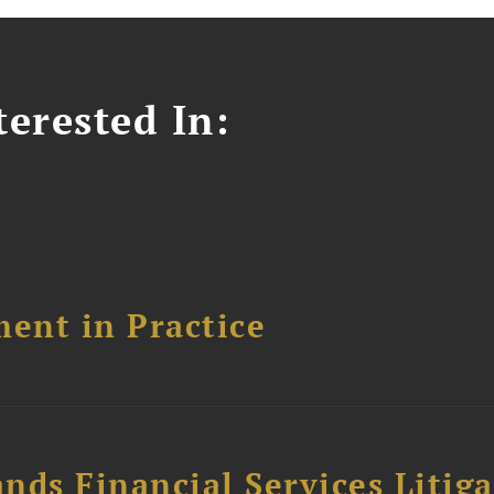
erested In:
ent in Practice
nds Financial Services Litig