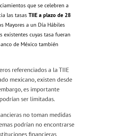
nciamientos que se celebren a
cia las tasas
TIIE a plazo de 28
azos Mayores a un Día Hábiles
os existentes cuyas tasa fueran
Banco de México también
ros referenciados a la TIIE
cado mexicano, existen desde
n embargo, es importante
podrían ser limitadas.
financieras no toman medidas
stemas podrían no encontrarse
tituciones financieras