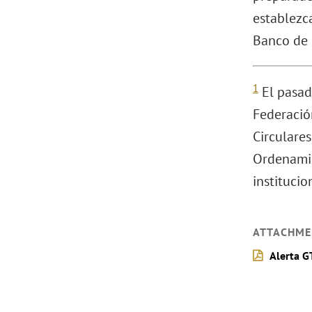
establezc
Banco de M
1
El pasado
Federació
Circulares
Ordenamie
institucio
ATTACHME
Alerta GT