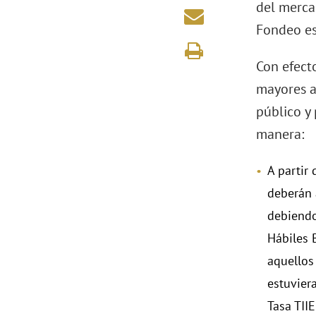
del mercad
Fondeo es 
Con efect
mayores a
público y 
manera:
A partir 
deberán 
debiendo,
Hábiles 
aquello
estuvier
Tasa TIIE