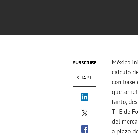
México in
SUBSCRIBE
cálculo d
SHARE
con base 
que se ref
tanto, de
TIIE de F
del merca
a plazo d