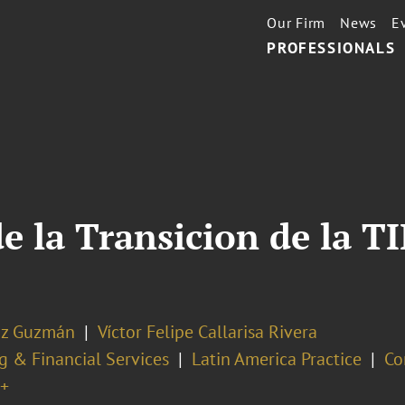
Our Firm
News
E
PROFESSIONALS
e la Transicion de la TI
az Guzmán
Víctor Felipe Callarisa Rivera
g & Financial Services
Latin America Practice
Co
+