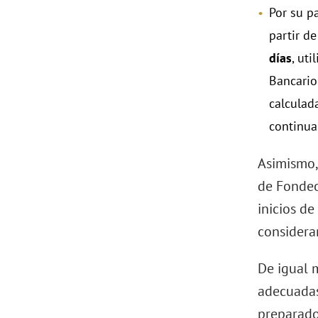
Por su pa
partir d
días
, ut
Bancario 
calculad
continua
Asimismo,
de Fondeo
inicios de
considera
De igual m
adecuadas 
preparados