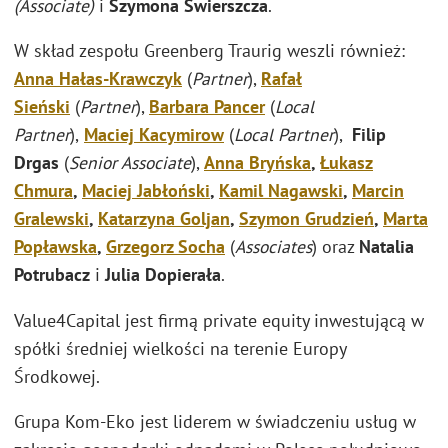
(Associate)
i
Szymona Świerszcza
.
W skład zespołu Greenberg Traurig weszli również:
Anna Hałas-Krawczyk
(
Partner
),
Rafał
Sieński
(
Partner
),
Barbara Pancer
(
Local
Partner
),
Maciej Kacymirow
(
Local Partner
),
Filip
Drgas
(
Senior Associate
),
Anna Bryńska
,
Łukasz
Chmura
,
Maciej Jabłoński
,
Kamil Nagawski
,
Marcin
Gralewski
,
Katarzyna Goljan
,
Szymon Grudzień
,
Marta
Popławska
,
Grzegorz Socha
(
Associates
) oraz
Natalia
Potrubacz
i
Julia Dopierała
.
Value4Capital jest firmą private equity inwestującą w
spółki średniej wielkości na terenie Europy
Środkowej.
Grupa Kom-Eko jest liderem w świadczeniu usług w